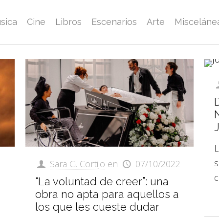
sica
Cine
Libros
Escenarios
Arte
Misceláne
D
L
s
Sara G. Cortijo
en
07/10/2022
c
“La voluntad de creer”: una
obra no apta para aquellos a
los que les cueste dudar