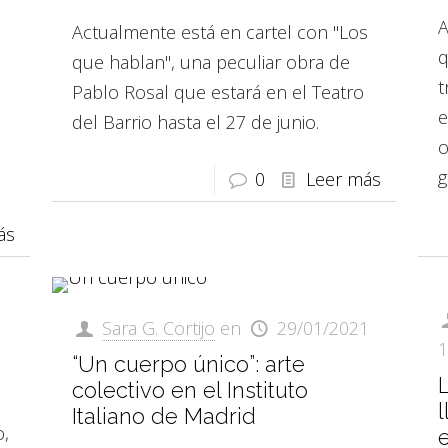
A
Actualmente está en cartel con "Los
q
que hablan", una peculiar obra de
t
Pablo Rosal que estará en el Teatro
e
del Barrio hasta el 27 de junio.
o
g
0
Leer más
ás
1
Sara G. Cortijo
en
29/01/2021
1
“Un cuerpo único”: arte
L
colectivo en el Instituto
l
Italiano de Madrid
o,