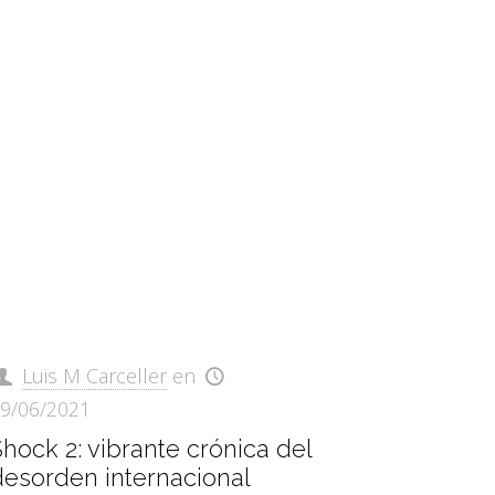
Luis M Carceller
en
9/06/2021
hock 2: vibrante crónica del
desorden internacional