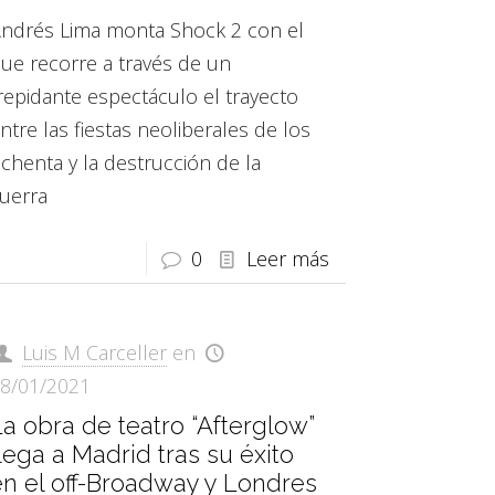
ndrés Lima monta Shock 2 con el
ue recorre a través de un
repidante espectáculo el trayecto
ntre las fiestas neoliberales de los
chenta y la destrucción de la
uerra
0
Leer más
Luis M Carceller
en
8/01/2021
a obra de teatro “Afterglow”
lega a Madrid tras su éxito
en el off-Broadway y Londres