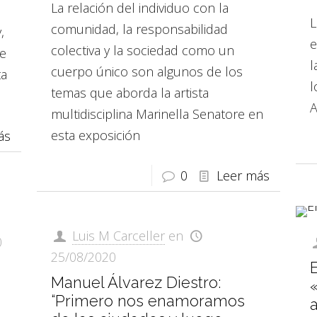
La relación del individuo con la
L
comunidad, la responsabilidad
,
e
colectiva y la sociedad como un
ce
l
cuerpo único son algunos de los
ta
l
temas que aborda la artista
A
multidisciplina Marinella Senatore en
esta exposición
ás
0
Leer más
Luis M Carceller
en
0
25/08/2020
E
Manuel Álvarez Diestro:
“Primero nos enamoramos
a