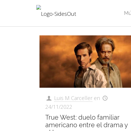
Mú
Luis M Carceller
en
24/11/2022
True West: duelo familiar
americano entre el drama y