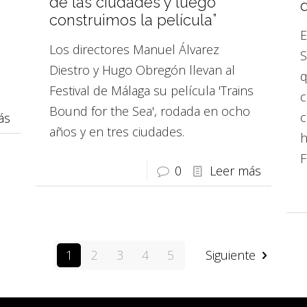
de las ciudades y luego
d
construimos la película”
E
Los directores Manuel Álvarez
S
Diestro y Hugo Obregón llevan al
q
Festival de Málaga su película 'Trains
c
Bound for the Sea', rodada en ocho
c
ás
años y en tres ciudades.
h
F
0
Leer más
1
2
3
4
5
Siguiente