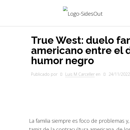
True West: duelo fam
americano entre el 
humor negro
Publicado por
Luis M Carceller
en
24/11/2022
La familia siempre es foco de problemas y,
tamiz de la contracultura americana, de los