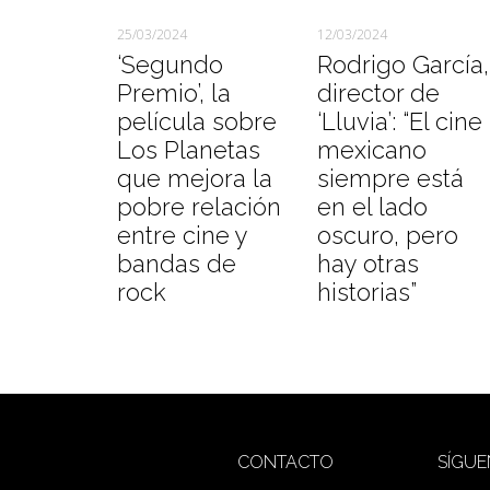
25/03/2024
12/03/2024
‘Segundo
Rodrigo García,
Premio’, la
director de
película sobre
‘Lluvia’: “El cine
Los Planetas
mexicano
que mejora la
siempre está
pobre relación
en el lado
entre cine y
oscuro, pero
bandas de
hay otras
rock
historias”
CONTACTO
SÍGU