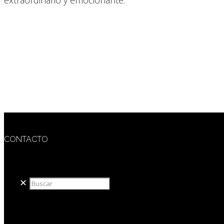
extraordinario y emocionante.
CONTACTO
redaccion@sidesout.com
✕