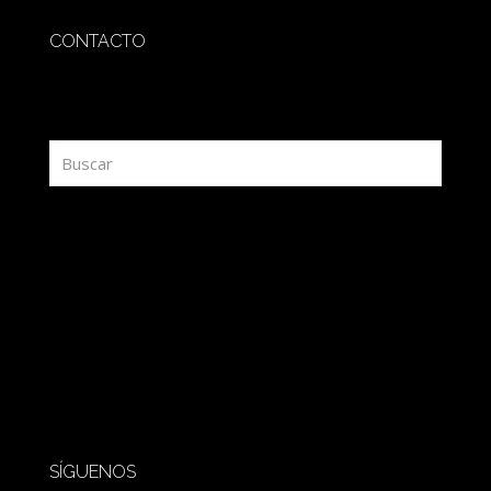
CONTACTO
redaccion@sidesout.com
SÍGUENOS