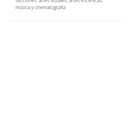
secciones: artes visuales, artes escénicas,
música y cinematografía.