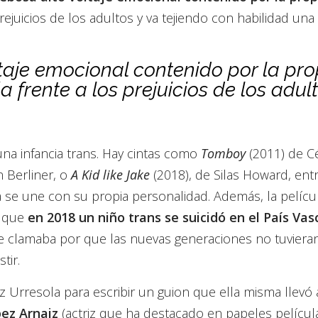
rejuicios de los adultos y va tejiendo con habilidad una
ltaje emocional contenido por la pro
a frente a los prejuicios de los adul
 una infancia trans. Hay cintas como
Tomboy
(2011) de Cé
n Berliner, o
A Kid like Jake
(2018), de Silas Howard, entr
a se une con su propia personalidad. Además, la películ
r que
en 2018 un niño trans se suicidó en el País Vas
e clamaba por que las nuevas generaciones no tuvieran
tir.
 Urresola para escribir un guion que ella misma llevó a
pez Arnaiz
(actriz que ha destacado en papeles películ