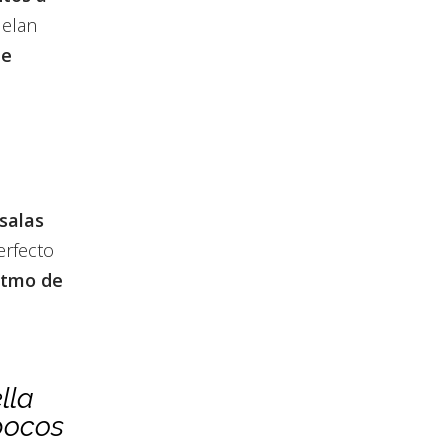
uelan
de
salas
erfecto
ritmo de
lla
pocos