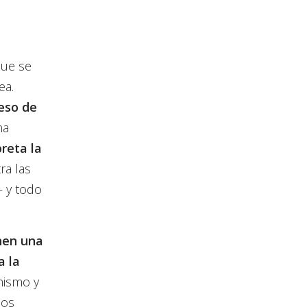
que se
ea.
eso de
na
reta la
ra las
— y todo
nen una
a la
nismo y
los