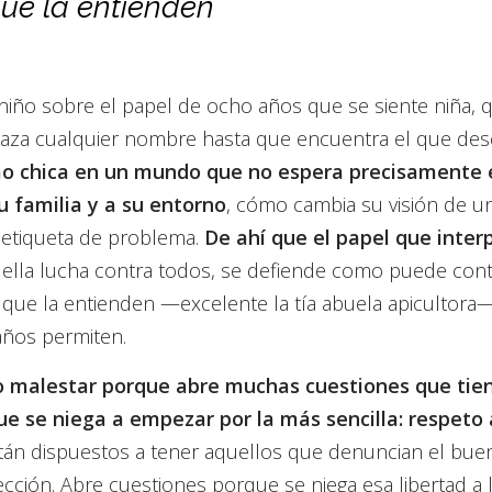
ue la entienden
un niño sobre el papel de ocho años que se siente niña, 
haza cualquier nombre hasta que encuentra el que des
como chica en un mundo que no espera precisamente 
u familia y a su entorno
, cómo cambia su visión de u
a etiqueta de problema.
De ahí que el papel que interp
ella lucha contra todos, se defiende como puede cont
 que la entienden —excelente la tía abuela apicultora
años permiten.
o malestar porque abre muchas cuestiones que tie
ue se niega a empezar por la más sencilla: respeto 
án dispuestos a tener aquellos que denuncian el bue
ección. Abre cuestiones porque se niega esa libertad a 