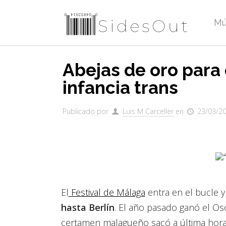
Mú
Abejas de oro para
infancia trans
Publicado por
Luis M Carceller
en
23/03/2
El
Festival de Málaga
entra en el bucle y
hasta Berlín
. El año pasado ganó el Os
certamen malagueño sacó a última hora l