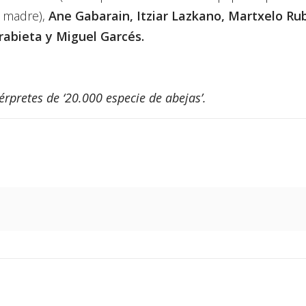
a madre),
Ane Gabarain, Itziar Lazkano, Martxelo Rub
abieta y Miguel Garcés.
térpretes de ‘20.000 especie de abejas’.