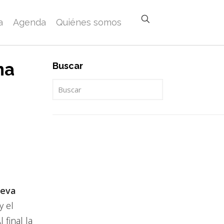
a
Agenda
Quiénes somos
na
Buscar
leva
y el
final la