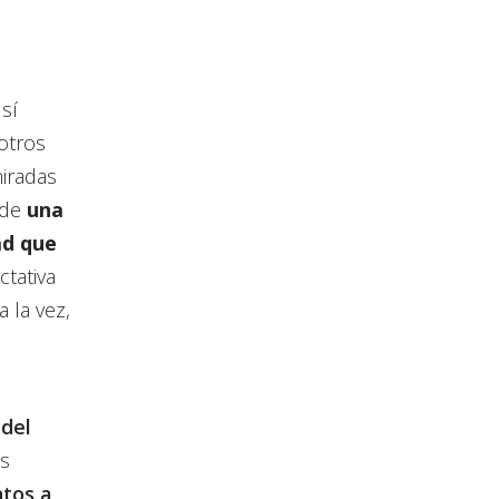
sí
otros
iradas
 de
una
ad que
ctativa
 la vez,
 del
as
tos a