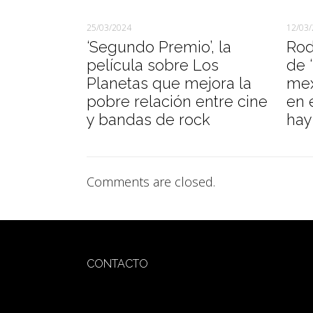
25/03/2024
12/03
‘Segundo Premio’, la
Rod
película sobre Los
de ‘
Planetas que mejora la
mex
pobre relación entre cine
en 
y bandas de rock
hay 
Comments are closed.
CONTACTO
redaccion@sidesout.com