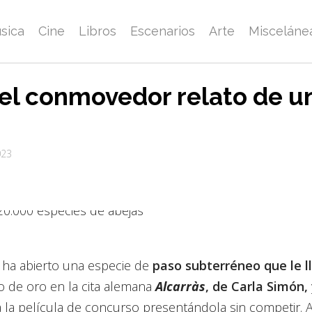
sica
Cine
Libros
Escenarios
Arte
Misceláne
 el conmovedor relato de u
023
 ha abierto una especie de
paso subterréneo que le l
o de oro en la cita alemana
Alcarràs
, de Carla Simón,
a película de concurso presentándola sin competir. Al 