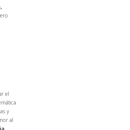
,
pero
r el
emática
as y
mor al
ia