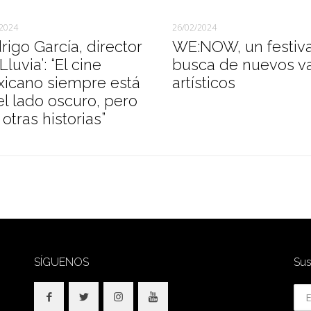
/2024
26/02/2024
rigo García, director
WE:NOW, un festiva
Lluvia’: “El cine
busca de nuevos v
icano siempre está
artísticos
el lado oscuro, pero
otras historias”
SÍGUENOS
Sus