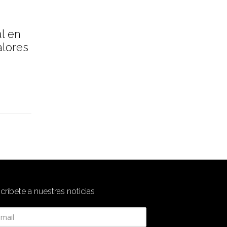
l en
alores
críbete a nuestras noticias