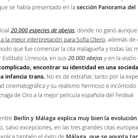
ue se había presentado en la
sección Panorama del
icial
20.000 especies de abejas
, donde no ganó aunque 
a la mejor interpretación para Sofía Otero
, además de 
odo que fue comenzar la cita malagueña y todas las m
r Estíbaliz Urresola, en sus
20.000 abejas
y en la visión
complicado, encontrar su identidad en una socied
a infancia trans.
No es de extrañar, tanto por la expe
d cinematográfica y su realismo hermoso e incómodo a
znaga de Oro a la mejor película española del Festival
 entre
Berlín y Málaga explica muy bien la evolución
 salvo excepciones, en las tres grandes citas europe
explica también el éxito de
Málaga, que se apunta tan