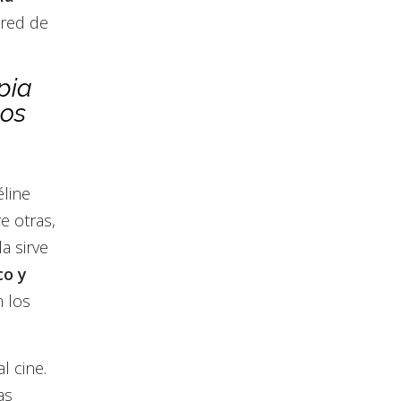
 red de
pia
tos
line
e otras,
a sirve
co y
 los
l cine.
as