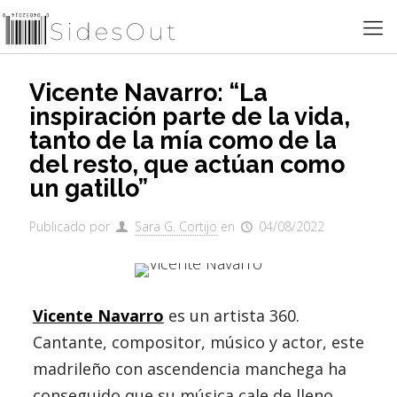
Vicente Navarro: “La
inspiración parte de la vida,
tanto de la mía como de la
del resto, que actúan como
un gatillo”
Publicado por
Sara G. Cortijo
en
04/08/2022
Vicente Navarro
es un artista 360.
Cantante, compositor, músico y actor, este
madrileño con ascendencia manchega ha
conseguido que su música cale de lleno