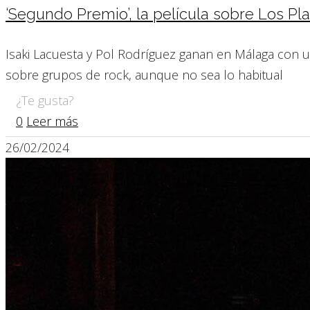
‘Segundo Premio’, la película sobre Los Pl
Isaki Lacuesta y Pol Rodríguez ganan en Málaga con 
sobre grupos de rock, aunque no sea lo habitual
¿Te gusta?
0
Leer más
26/02/2024