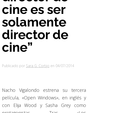
cine es ser
solamente
director de
cine”
Publicado por
Sara G. Cortijo
en
04/07/2014
Nacho Vigalondo estrena su tercera
película, «Open Windows», en inglés y
con Elija Wood y Sasha Grey como
protagonistas. Tras «Los