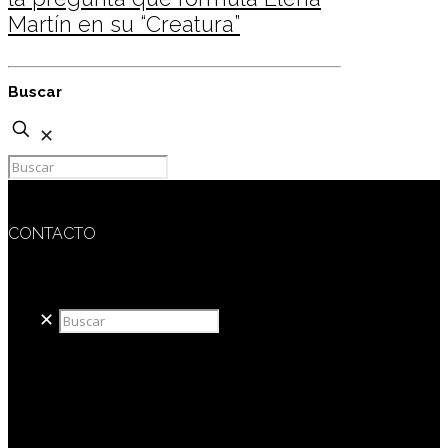
Martín en su “Creatura”
Buscar
✕
CONTACTO
redaccion@sidesout.com
✕