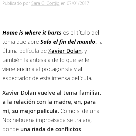
Publicado por
Sara G. Cortijo
en
07/01/2017
Home is where it hurts
es el título del
tema que abre
Solo el fin del mundo
,
la
última película de
X
avier Dolan
, y
también la antesala de lo que se le
viene encima al protagonista y al
espectador de esta intensa película.
Xavier Dolan vuelve al tema familiar,
a la relación con la madre, en, para
mí, su mejor película.
Como si de una
Nochebuena improvisada se tratara,
donde
una riada de conflictos