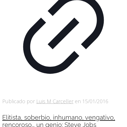
Publicado por
Luis M Carceller
en
15/01/2016
Elitista, soberbio, inhumano, vengativo,
rencoroso… un genio: Steve Jobs