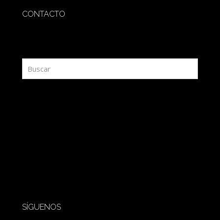
CONTACTO
redaccion@sidesout.com
SÍGUENOS