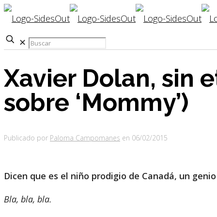
✕
Xavier Dolan, sin 
sobre ‘Mommy’)
Publicado por
Paloma Campomanes
en
06/02/2015
Dicen que es el niño prodigio de Canadá, un genio
Bla, bla, bla.