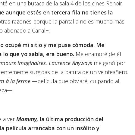
é en una butaca de la sala 4 de los cines Renoir
e aunque estés en tercera fila no tienes la
 otras razones porque la pantalla no es mucho más
yo abonado a Canal+.
do ocupé mi sitio y me puse cómoda. Me
 lo que yo sabía, era bueno.
Me enamoré de él
mours imaginaires. Laurence Anyways
me ganó por
dentemente surgidas de la batuta de un veinteañero.
m à la ferme
—película que obviaré, culpando al
reza—.
e a ver
Mommy,
la última producción del
a película arrancaba con un insólito y