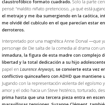
claustrofóbico formato cuadrado.
Solo la parte cent
pensé: “maldito niñato pretencioso, ¿a qué está jugan
el metraje y me iba sumergiendo en la caótica, in
me olvidé del cubículo en el que parecían estar e
derroteros.
Interpretado por una magnética Anne Dorval ―que ya 
personaje de Die salta de la comedia al drama con un
inmadura, la figura de esta madre con complejo d
libertad y la total dedicación a su hijo adolescente
papel en
Laurence Anyways,
se convierte esta vez e
conflictivo quinceañero con ADHD que mantiene u
Jugando con la representación violenta del egoísmo y
amor y el odio hacia un Steve histérico, torturado, de
prima hasta que una tercera pieza entra en escena
maravillosas tensiones.
Suzanne Clément, también 