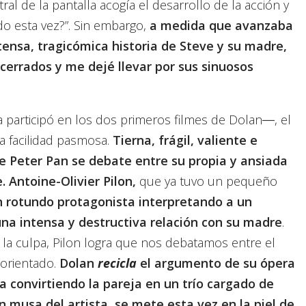
ral de la pantalla acogía el desarrollo de la acción y
do esta vez?”. Sin embargo,
a medida que avanzaba
tensa, tragicómica historia de Steve y su madre,
ncerrados y me dejé llevar por sus sinuosos
participó en los dos primeros filmes de Dolan―, el
a facilidad pasmosa.
Tierna, frágil, valiente e
e Peter Pan se debate entre su propia y ansiada
.
Antoine-Olivier Pilon,
que ya tuvo un pequeño
n rotundo protagonista interpretando a un
na intensa y destructiva relación con su madre
.
 la culpa, Pilon logra que nos debatamos entre el
sorientado.
Dolan
recicla
el argumento de su ópera
 convirtiendo la pareja en un trío cargado de
musa del artista, se mete esta vez en la piel de