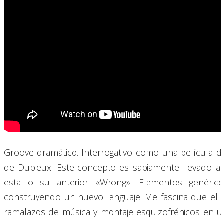
Groove dramático. Interrogativo como una película 
de Dupieux. Este concepto es sabiamente llevado a l
esta o su anterior «Wrong». Elementos genéric
construyendo un nuevo lenguaje. Me fascina que el 
ramalazos de música y montaje esquizofrénicos en u