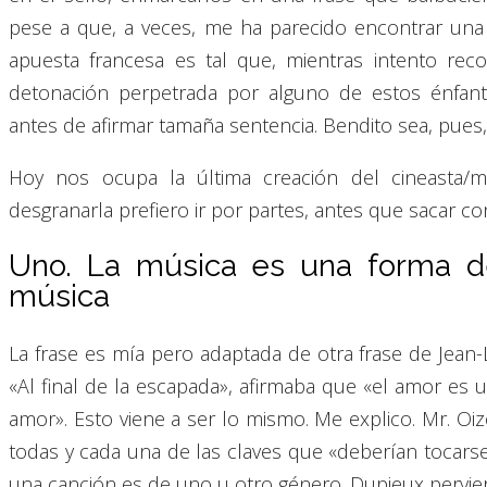
pese a que, a veces, me ha parecido encontrar una r
apuesta francesa es tal que, mientras intento reco
detonación perpetrada por alguno de estos énfant
antes de afirmar tamaña sentencia. Bendito sea, pues,
Hoy nos ocupa la última creación del cineasta/
desgranarla prefiero ir por partes, antes que sacar co
Uno. La música es una forma de
música
La frase es mía pero adaptada de otra frase de Jea
«Al final de la escapada», afirmaba que «el amor es
amor». Esto viene a ser lo mismo. Me explico. Mr. Oiz
todas y cada una de las claves que «deberían tocars
una canción es de uno u otro género. Dupieux pervier