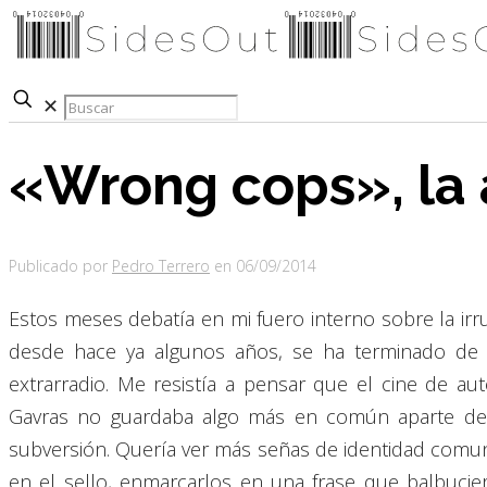
✕
«Wrong cops», la 
Publicado por
Pedro Terrero
en
06/09/2014
Estos meses debatía en mi fuero interno sobre la ir
desde hace ya algunos años, se ha terminado de ase
extrarradio. Me resistía a pensar que el cine de 
Gavras no guardaba algo más en común aparte de la
subversión. Quería ver más señas de identidad comune
en el sello, enmarcarlos en una frase que balbucie