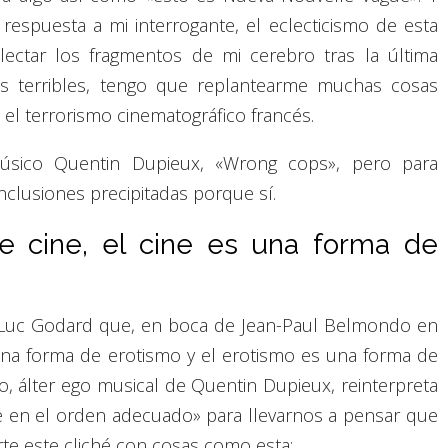
espuesta a mi interrogante, el eclecticismo de esta
lectar los fragmentos de mi cerebro tras la última
s terribles, tengo que replantearme muchas cosas
 el terrorismo cinematográfico francés.
músico Quentin Dupieux, «Wrong cops», pero para
nclusiones precipitadas porque sí.
 cine, el cine es una forma de
n-Luc Godard que, en boca de Jean-Paul Belmondo en
 una forma de erotismo y el erotismo es una forma de
o, álter ego musical de Quentin Dupieux, reinterpreta
e en el orden adecuado» para llevarnos a pensar que
te este cliché con cosas como esta: