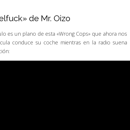
lfuck» de Mr. Oizo
tículo es un plano de esta «Wrong Cops» que ahora nos
lícula conduce su coche mientras en la radio suena
ión: