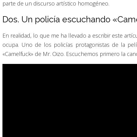
parte de un discurso artístico homogéneo.
Dos. Un policía escuchando «Came
En realidad, lo que me ha llevado a escribir este ar
ocupa. Uno de los policías protagonistas de la pe
«Camelfuck» de Mr. Oizo. Escuchemos primero la canc