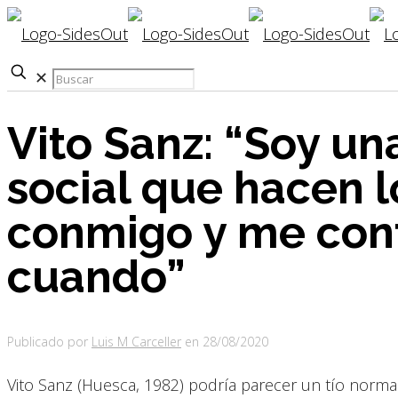
✕
Vito Sanz: “Soy un
social que hacen 
conmigo y me cont
cuando”
Publicado por
Luis M Carceller
en
28/08/2020
Vito Sanz (Huesca, 1982) podría parecer un tío normal