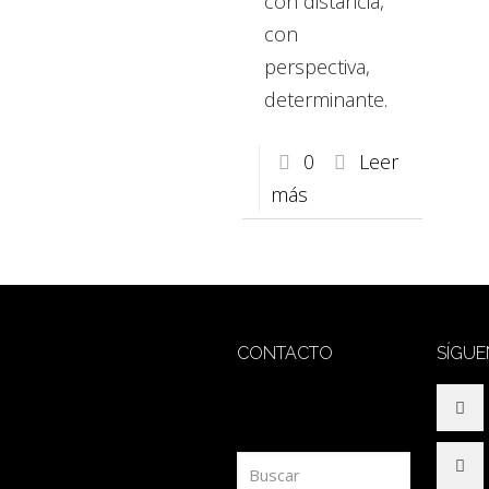
con distancia,
con
perspectiva,
determinante.
0
Leer
más
CONTACTO
SÍGU
redaccion@sidesout.com