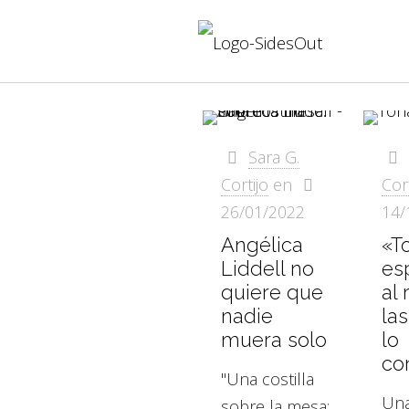
Sara G.
Cortijo
en
Cort
26/01/2022
14/
Angélica
«T
Liddell no
es
quiere que
al 
nadie
las
muera solo
lo
co
"Una costilla
Una
sobre la mesa: