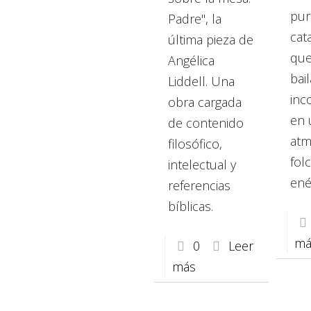
pur
Padre", la
cata
última pieza de
que 
Angélica
bai
Liddell. Una
inc
obra cargada
en 
de contenido
atm
filosófico,
folc
intelectual y
ené
referencias
bíblicas.
má
0
Leer
más