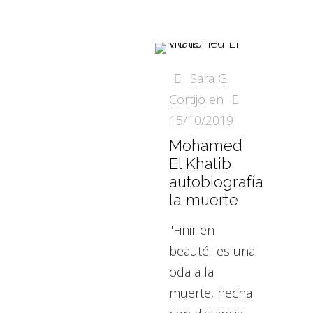
Sara G.
Cortijo
en
15/10/2019
Mohamed
El Khatib
autobiografía
la muerte
"Finir en
beauté" es una
oda a la
muerte, hecha