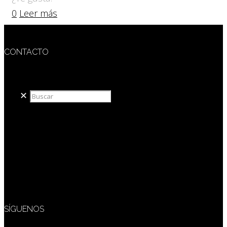
0
Leer más
CONTACTO
redaccion@sidesout.com
✕
SÍGUENOS