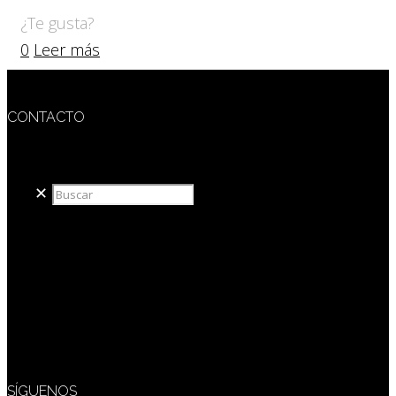
¿Te gusta?
0
Leer más
CONTACTO
redaccion@sidesout.com
✕
SÍGUENOS