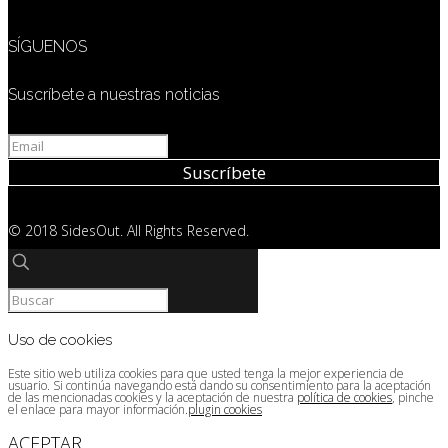
SÍGUENOS
Suscríbete a nuestras noticias
© 2018 SidesOut. All Rights Reserved.
Uso de cookies
Este sitio web utiliza cookies para que usted tenga la mejor experiencia de
usuario. Si continúa navegando está dando su consentimiento para la aceptación
de las mencionadas cookies y la aceptación de nuestra
política de cookies
, pinche
el enlace para mayor información.
plugin cookies
ACEPTAR