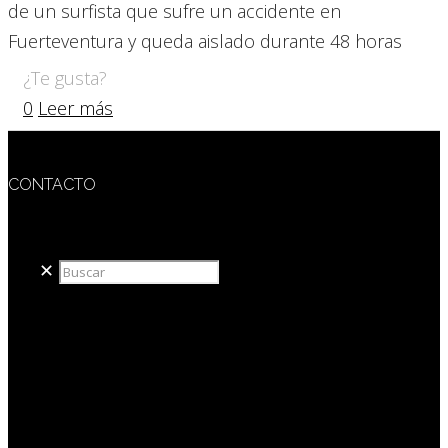
de un surfista que sufre un accidente en
Fuerteventura y queda aislado durante 48 horas
¿Te gusta?
0
Leer más
CONTACTO
redaccion@sidesout.com
✕