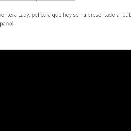
rmentera Lady, película que hoy se ha presentado al púb
pañol.