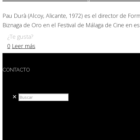
Pau Durà (Alcoy, Alicante, 1972) es el director de Fo
Biznaga de Oro en el Festival de Málaga de Cine en es
¿Te gusta?
0
Leer más
CONTACTO
redaccion@sidesout.com
✕