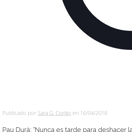
Publicado por
Sara G. Cortijo
en
16/04/2018
Pau Durà: “Nunca es tarde para deshacer l