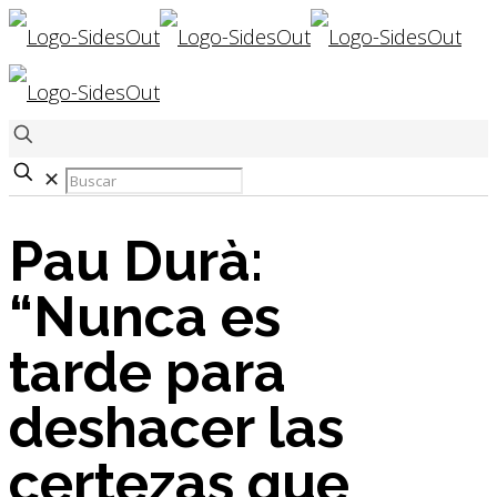
✕
Pau Durà:
“Nunca es
tarde para
deshacer las
certezas que