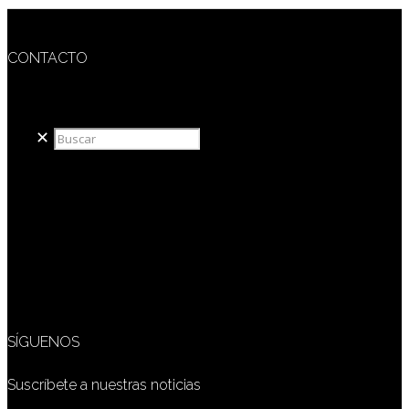
CONTACTO
redaccion@sidesout.com
✕
SÍGUENOS
Suscríbete a nuestras noticias