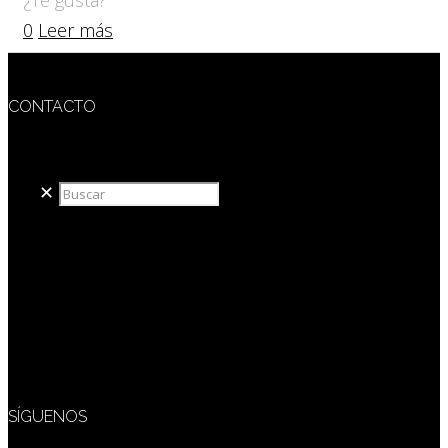
0
Leer más
CONTACTO
redaccion@sidesout.com
✕
SÍGUENOS