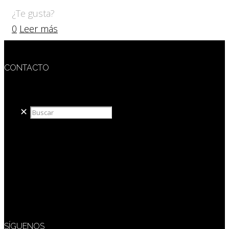
¿Te gusta?
0
Leer más
CONTACTO
redaccion@sidesout.com
✕
SÍGUENOS