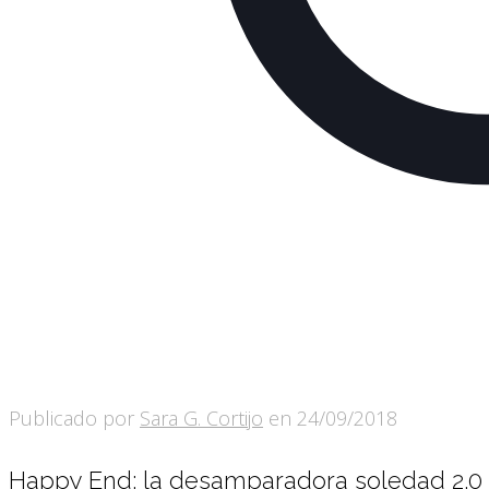
Publicado por
Sara G. Cortijo
en
24/09/2018
Happy End: la desamparadora soledad 2.0