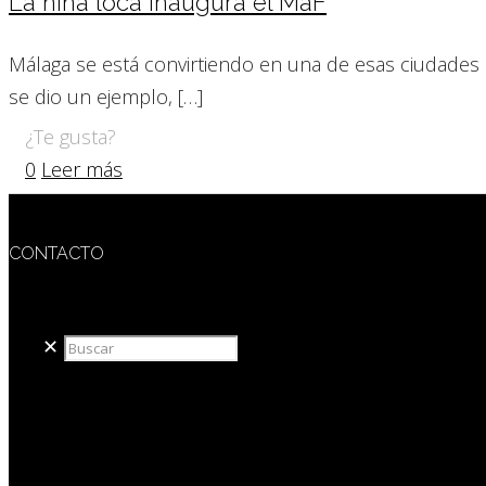
La niña loca inaugura el MaF
Málaga se está convirtiendo en una de esas ciudades 
se dio un ejemplo,
[…]
¿Te gusta?
0
Leer más
CONTACTO
redaccion@sidesout.com
✕