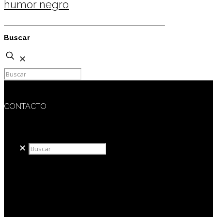
humor negro
Buscar
✕
CONTACTO
redaccion@sidesout.com
✕