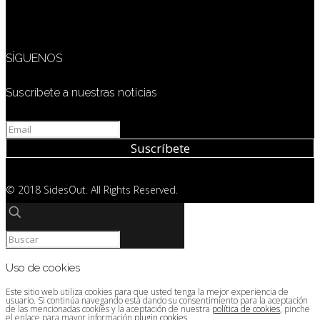
SÍGUENOS
Suscríbete a nuestras noticias
© 2018 SidesOut. All Rights Reserved.
Uso de cookies
Este sitio web utiliza cookies para que usted tenga la mejor experiencia de
usuario. Si continúa navegando está dando su consentimiento para la aceptación
de las mencionadas cookies y la aceptación de nuestra
política de cookies
, pinche
el enlace para mayor información.
plugin cookies