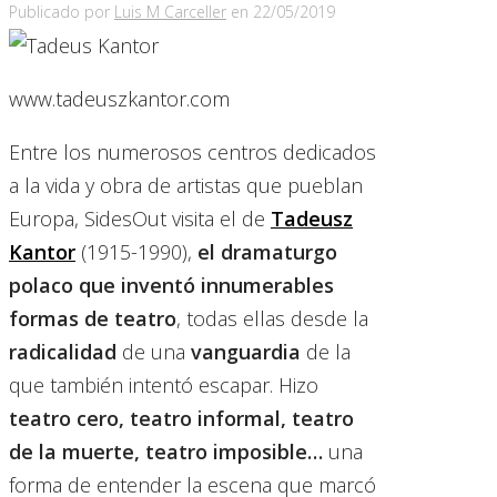
Publicado por
Luis M Carceller
en
22/05/2019
www.tadeuszkantor.com
Entre los numerosos centros dedicados
a la vida y obra de artistas que pueblan
Europa, SidesOut visita el de
Tadeusz
Kantor
(1915-1990),
el dramaturgo
polaco que inventó innumerables
formas de teatro
, todas ellas desde la
radicalidad
de una
vanguardia
de la
que también intentó escapar. Hizo
teatro cero, teatro informal, teatro
de la muerte, teatro imposible…
una
forma de entender la escena que marcó