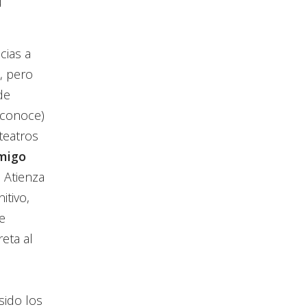
u
cias a
, pero
de
econoce)
teatros
amigo
 Atienza
itivo,
e
eta al
sido los