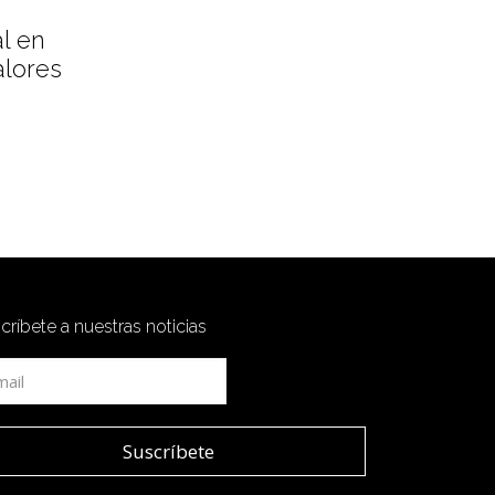
l en
alores
críbete a nuestras noticias