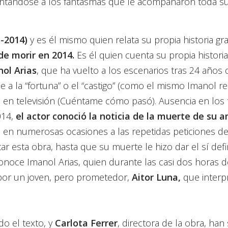
rentándose a los fantasmas que le acompañaron toda s
-2014)
y es él mismo quien relata su propia historia gra
de morir en 2014.
Es él quien cuenta su propia historia
ol Arias
, que ha vuelto a los escenarios tras 24 años 
e a la “fortuna” o el “castigo” (como el mismo Imanol r
en televisión (Cuéntame cómo pasó). Ausencia en los 
014,
el actor conoció la noticia de la muerte de su 
 en numerosas ocasiones a las repetidas peticiones de
ar esta obra, hasta que su muerte le hizo dar el sí defin
noce Imanol Arias, quien durante las casi dos horas d
por un joven, pero prometedor,
Aitor Luna,
que interpr
o el texto, y
Carlota Ferrer
, directora de la obra, han 