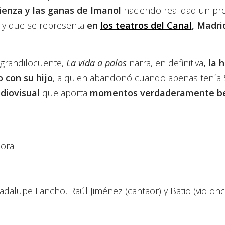
ienza y las ganas de Imanol
haciendo realidad un pr
y que se representa
en
los teatros del Canal
, Madri
 grandilocuente,
La vida a palos
narra, en definitiva
, la 
 con su hijo
, a quien abandonó cuando apenas tenía 
diovisual
que aporta
momentos verdaderamente bel
Mora
uadalupe Lancho, Raúl Jiménez (cantaor) y Batio (violon