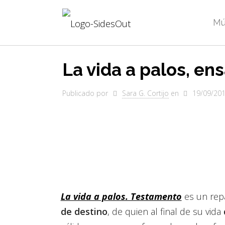
Mú
La vida a palos, en
Publicado por
Sara G. Cortijo
en
19/09/20
La vida a palos. Testamento
es un repa
de destino
, de quien al final de su vida