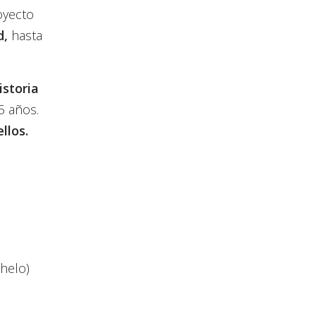
oyecto
d,
hasta
historia
5 años.
los.
chelo)