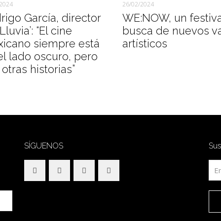
/2024
26/02/2024
rigo García, director
WE:NOW, un festiva
Lluvia’: “El cine
busca de nuevos v
icano siempre está
artísticos
el lado oscuro, pero
otras historias”
SÍGUENOS
Sus