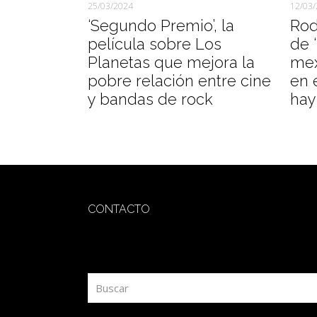
25/03/2024
12/03
‘Segundo Premio’, la
Rod
película sobre Los
de ‘
Planetas que mejora la
mex
pobre relación entre cine
en 
y bandas de rock
hay 
CONTACTO
redaccion@sidesout.com