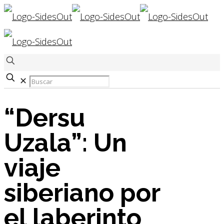
✕
“Dersu
Uzala”: Un
viaje
siberiano por
el laberinto