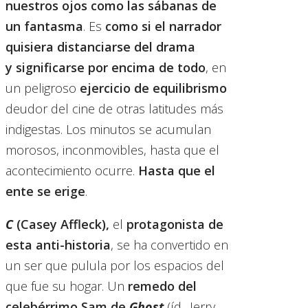
nuestros ojos como las sábanas de
un fantasma
. Es
como si el narrador
quisiera distanciarse del drama
y significarse por encima de todo
, en
un peligroso
ejercicio de equilibrismo
deudor del cine de otras latitudes más
indigestas. Los minutos se acumulan
morosos, inconmovibles, hasta que el
acontecimiento ocurre.
Hasta que el
ente se erige
.
C
(Casey Affleck),
el
protagonista de
esta anti-historia
, se ha convertido en
un ser que pulula por los espacios del
que fue su hogar. Un
remedo del
celebérrimo Sam de
Ghost
(íd., Jerry