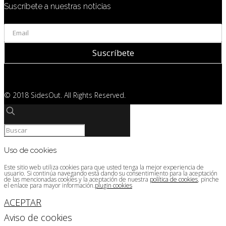
Suscríbete a nuestras noticias
© 2018 SidesOut. All Rights Reserved.
Uso de cookies
Este sitio web utiliza cookies para que usted tenga la mejor experiencia de
usuario. Si continúa navegando está dando su consentimiento para la aceptación
de las mencionadas cookies y la aceptación de nuestra
política de cookies
, pinche
el enlace para mayor información.
plugin cookies
ACEPTAR
Aviso de cookies