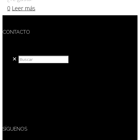
0
Leer más
CONTACTO
redaccion@sidesout.com
✕
SÍGUENOS