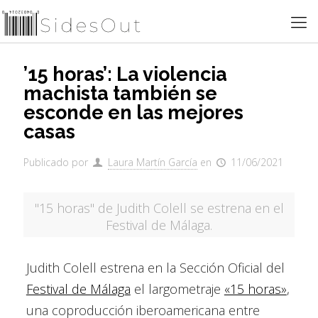
’15 horas’: La violencia
machista también se
esconde en las mejores
casas
Publicado por
Laura Martín García
en
11/06/2021
"15 horas" de Judith Colell se estrena en el
Festival de Málaga.
Judith Colell estrena en la Sección Oficial del
Festival de Málaga
el largometraje
«15 horas»
,
una coproducción iberoamericana entre