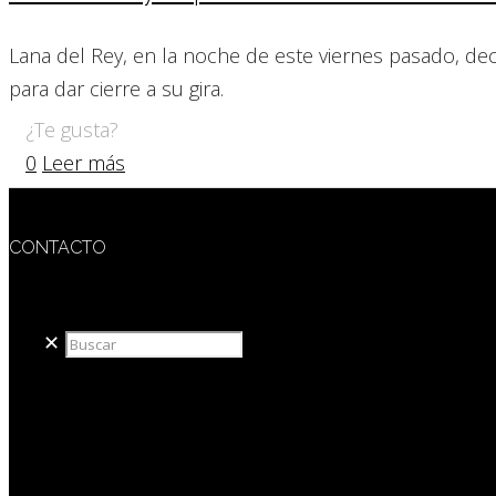
Lana del Rey, en la noche de este viernes pasado, de
para dar cierre a su gira.
¿Te gusta?
0
Leer más
CONTACTO
redaccion@sidesout.com
✕