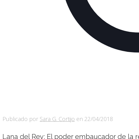
Publicado por
Sara G. Cortijo
en
22/04/2018
Lana del Rey: El poder embaucador de la r