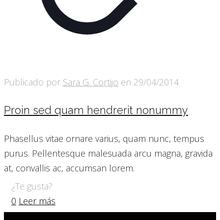
Publicado por
Sara G. Cortijo
en
29/04/2014
Proin sed quam hendrerit nonummy
Phasellus vitae ornare varius, quam nunc, tempus
purus. Pellentesque malesuada arcu magna, gravida
at, convallis ac, accumsan lorem.
¿Te gusta?
0
Leer más