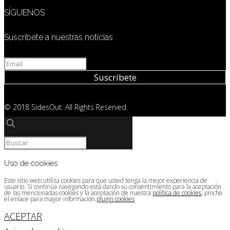
SÍGUENOS
Suscríbete a nuestras noticias
© 2018 SidesOut. All Rights Reserved.
Uso de cookies
Este sitio web utiliza cookies para que usted tenga la mejor experiencia de
usuario. Si continúa navegando está dando su consentimiento para la aceptación
de las mencionadas cookies y la aceptación de nuestra
política de cookies
, pinche
el enlace para mayor información.
plugin cookies
ACEPTAR