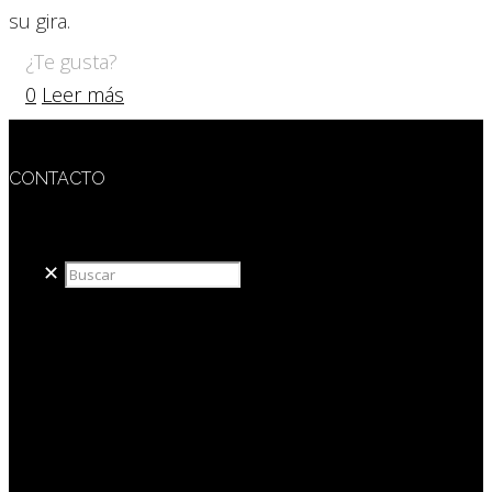
su gira.
¿Te gusta?
0
Leer más
CONTACTO
redaccion@sidesout.com
✕