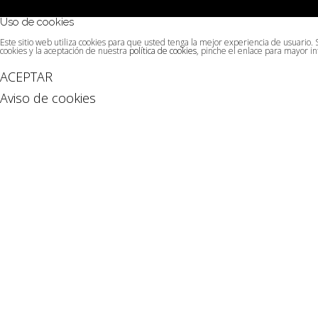
Uso de cookies
Este sitio web utiliza cookies para que usted tenga la mejor experiencia de usuario
cookies y la aceptación de nuestra
política de cookies
, pinche el enlace para mayor i
ACEPTAR
Aviso de cookies