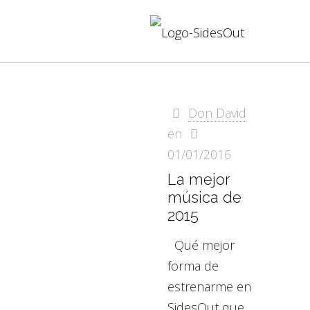
Don David
en
01/01/2016
La mejor
música de
2015
Qué mejor
forma de
estrenarme en
SidesOut que