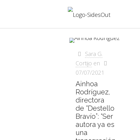
Sara G.
Cortijo
en
07/07/2021
Ainhoa
Rodríguez,
directora
de “Destello
Bravío”: “Ser
autora ya es
una