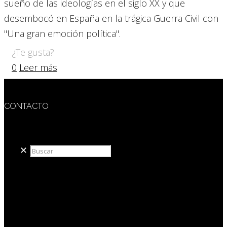
sueño de las ideologías en el siglo XX y que
desembocó en España en la trágica Guerra Civil con
"Una gran emoción política".
¿Te gusta?
0
Leer más
CONTACTO
redaccion@sidesout.com
✕