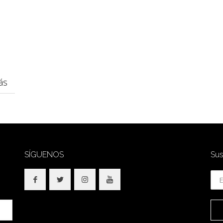
ás
SÍGUENOS
Sus