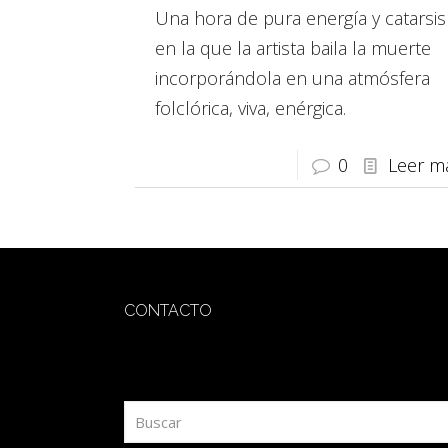
Una hora de pura energía y catarsis
en la que la artista baila la muerte
incorporándola en una atmósfera
folclórica, viva, enérgica.
0
Leer m
CONTACTO
redaccion@sidesout.com