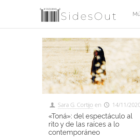
Mú
Sara G. Cortijo
en
14/11/202
«Toná»: del espectáculo al
rito y de las raíces a lo
contemporáneo