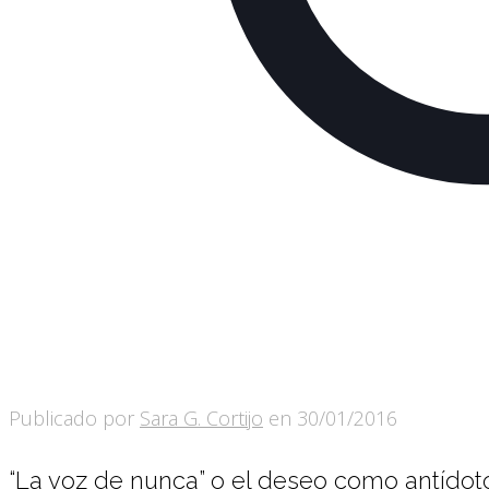
Publicado por
Sara G. Cortijo
en
30/01/2016
“La voz de nunca” o el deseo como antídot