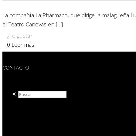
La compañía La Phármaco, que dirige la malagueña Lu
el Teatro Cánovas en
[…]
¿Te gusta?
0
Leer más
CONTACTO
redaccion@sidesout.com
✕