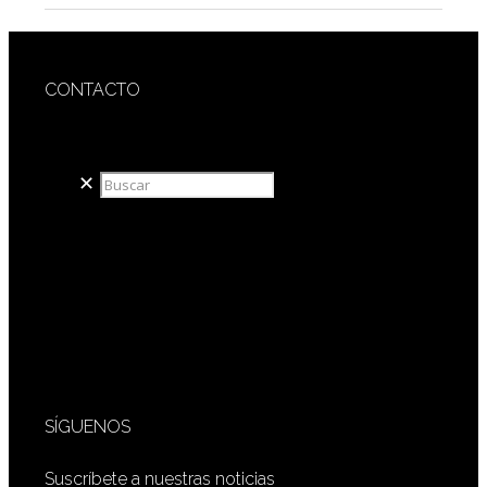
CONTACTO
redaccion@sidesout.com
✕
SÍGUENOS
Suscríbete a nuestras noticias