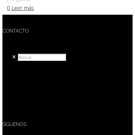
0
Leer más
CONTACTO
redaccion@sidesout.com
✕
SÍGUENOS