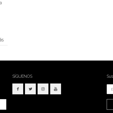
a
ás
SÍGUENOS
Sus