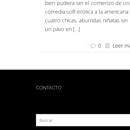
bien pudiera ser el comienzo de un
comedia soft-erótica a la americana:
cuatro chicas, aburridas niñatas sin
un pavo en
[…]
0
Leer m
CONTACTO
redaccion@sidesout.com