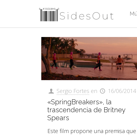
Mú
Sergio Fortes
en
16/06/2014
«SpringBreakers», la
trascendencia de Britney
Spears
Este film propone una premisa que