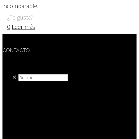
incomparable.
¿Te gusta?
0
Leer más
CONTACTO
redaccion@sidesout.com
✕