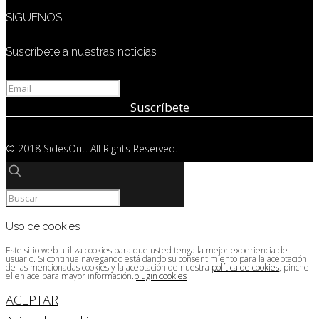
SÍGUENOS
Suscríbete a nuestras noticias
© 2018 SidesOut. All Rights Reserved.
Uso de cookies
Este sitio web utiliza cookies para que usted tenga la mejor experiencia de
usuario. Si continúa navegando está dando su consentimiento para la aceptación
de las mencionadas cookies y la aceptación de nuestra
política de cookies
, pinche
el enlace para mayor información.
plugin cookies
ACEPTAR