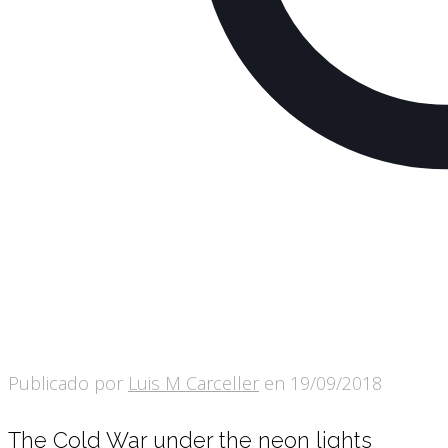
Publicado por
Luis M Carceller
en
19/09/2018
The Cold War under the neon lights