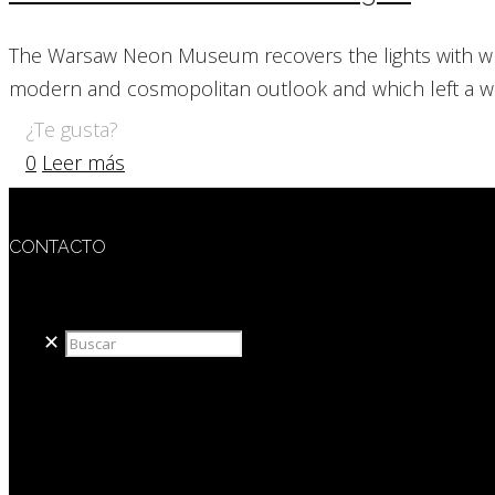
The Warsaw Neon Museum recovers the lights with which
modern and cosmopolitan outlook and which left a wi
¿Te gusta?
0
Leer más
CONTACTO
redaccion@sidesout.com
✕