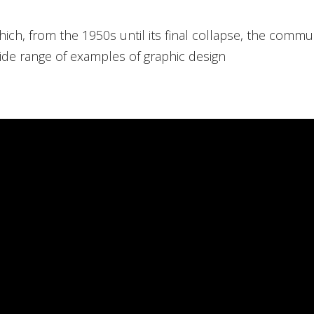
, from the 1950s until its final collapse, the communi
de range of examples of graphic design