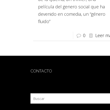
película del genero social que ha
devenido en comedia, un “género
fluido”
0
Leer m
CONTACTO
redaccion@sidesout.com