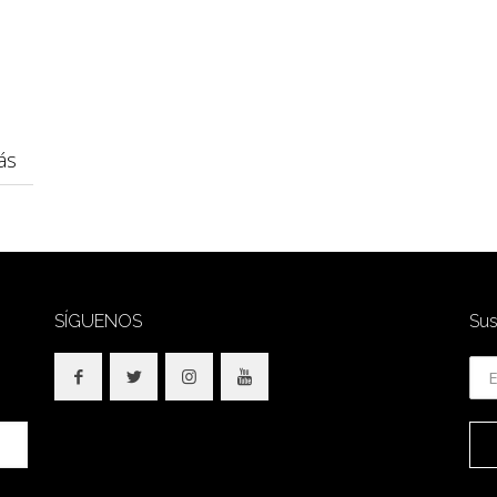
ás
SÍGUENOS
Sus