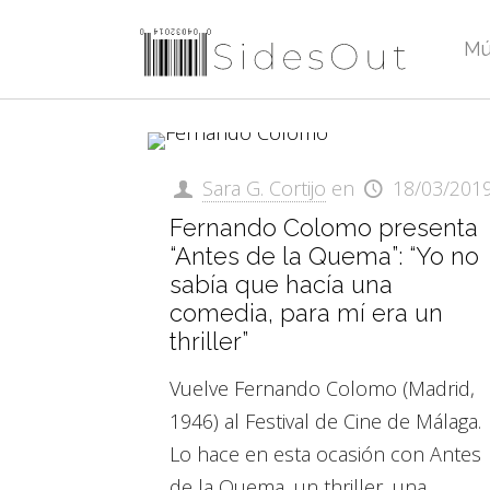
Mú
Sara G. Cortijo
en
18/03/201
Fernando Colomo presenta
“Antes de la Quema”: “Yo no
sabía que hacía una
comedia, para mí era un
thriller”
Vuelve Fernando Colomo (Madrid,
1946) al Festival de Cine de Málaga.
Lo hace en esta ocasión con Antes
de la Quema, un thriller, una