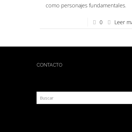
como personajes fundamentales.
0
Leer m
CONTACTO
redaccion@sidesout.com