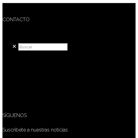
CONTACTO
redaccion@sidesout.com
✕
SÍGUENOS
Suscríbete a nuestras noticias