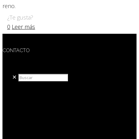
reno.
¿Te gusta?
0
Leer más
CONTACTO
redaccion@sidesout.com
✕