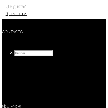
¿Te gusta?
0
Leer más
CONTACTO
redaccion@sidesout.com
✕
SÍGUENOS